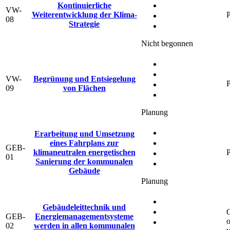
Kontinuierliche
VW-
Weiterentwicklung der Klima-
P
08
Strategie
Nicht begonnen
VW-
Begrünung und Entsiegelung
P
09
von Flächen
Planung
Erarbeitung und Umsetzung
eines Fahrplans zur
GEB-
klimaneutralen energetischen
P
01
Sanierung der kommunalen
Gebäude
Planung
Gebäudeleittechnik und
G
GEB-
Energiemanagementsysteme
o
02
werden in allen kommunalen