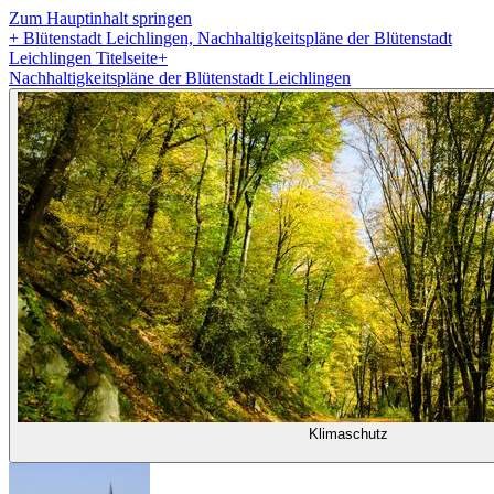
Zum Hauptinhalt springen
+
Blütenstadt Leichlingen, Nachhaltigkeitspläne der Blütenstadt
Leichlingen Titelseite
+
Nachhaltigkeitspläne der Blütenstadt Leichlingen
Klimaschutz