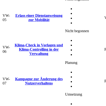
VW-
Erlass einer Dienstanweisung
V
05
zur Mobilität
Nicht begonnen
Klima-Check in Vorlagen und
VW-
Klima-Controlling in der
P
06
Verwaltung
Planung
VW-
Kampagne zur Änderung des
P
07
Nutzerverhaltens
Umsetzung