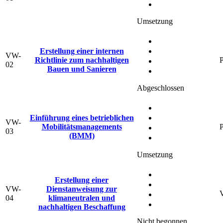
Umsetzung
Erstellung einer internen
VW-
Richtlinie zum nachhaltigen
P
02
Bauen und Sanieren
Abgeschlossen
Einführung eines betrieblichen
VW-
Mobilitätsmanagements
P
03
(BMM)
Umsetzung
Erstellung einer
VW-
Dienstanweisung zur
V
04
klimaneutralen und
nachhaltigen Beschaffung
Nicht begonnen