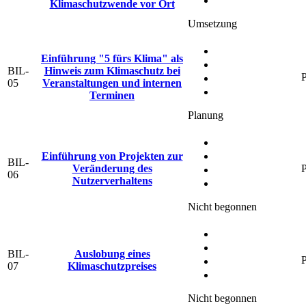
Klimaschutzwende vor Ort
Umsetzung
Einführung "5 fürs Klima" als
BIL-
Hinweis zum Klimaschutz bei
P
05
Veranstaltungen und internen
Terminen
Planung
Einführung von Projekten zur
BIL-
Veränderung des
P
06
Nutzerverhaltens
Nicht begonnen
BIL-
Auslobung eines
P
07
Klimaschutzpreises
Nicht begonnen