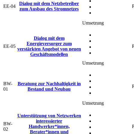
Dialog mit dem Netzbetreiber
EE-04
P
zum Ausbau des Stromnetzes
Umsetzung
Dialog mit dem
Energieversorger zum
EE-05
P
verstärkten Angebot von neuen
Geschäftsmodellen
Umsetzung
BW-
Beratung zur Nachhaltigkeit in
P
01
Bestand und Neubau
Umsetzung
Unterstützung von Netzwerken
interessierter
BW-
Handwerker*innen,
P
02
Berater*innen und