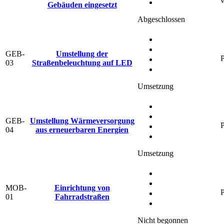
Gebäuden eingesetzt
Abgeschlossen
GEB-
Umstellung der
P
03
Straßenbeleuchtung auf LED
Umsetzung
GEB-
Umstellung Wärmeversorgung
P
04
aus erneuerbaren Energien
Umsetzung
MOB-
Einrichtung von
P
01
Fahrradstraßen
Nicht begonnen