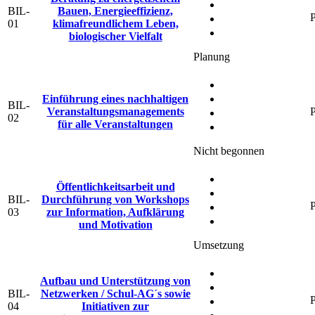
BIL-
Bauen, Energieeffizienz,
P
01
klimafreundlichem Leben,
biologischer Vielfalt
Planung
Einführung eines nachhaltigen
BIL-
Veranstaltungsmanagements
P
02
für alle Veranstaltungen
Nicht begonnen
Öffentlichkeitsarbeit und
BIL-
Durchführung von Workshops
P
03
zur Information, Aufklärung
und Motivation
Umsetzung
Aufbau und Unterstützung von
BIL-
Netzwerken / Schul-AG´s sowie
P
04
Initiativen zur