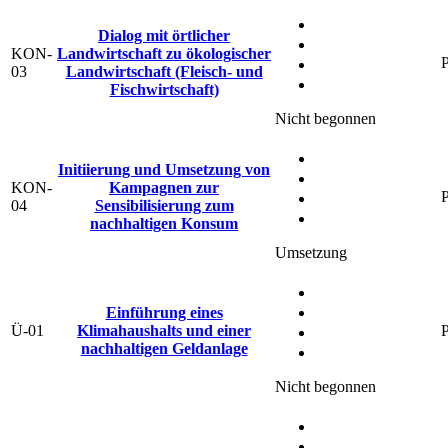
Dialog mit örtlicher
KON-
Landwirtschaft zu ökologischer
P
03
Landwirtschaft (Fleisch- und
Fischwirtschaft)
Nicht begonnen
Initiierung und Umsetzung von
KON-
Kampagnen zur
P
04
Sensibilisierung zum
nachhaltigen Konsum
Umsetzung
Einführung eines
Ü-01
Klimahaushalts und einer
P
nachhaltigen Geldanlage
Nicht begonnen