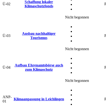
Schaffung lokaler
Ü-02
P
Klimaschutzfonds
Nicht begonnen
Ausbau nachhaltiger
Ü-03
P
Tourismus
Nicht begonnen
Aufbau Ehrenamtsbörse auch
Ü-04
P
zum Klimaschutz
Nicht begonnen
ANP-
Klimaanpassung in Leichlingen
P
01