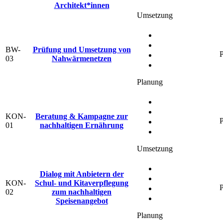
Architekt*innen
Umsetzung
BW-
Prüfung und Umsetzung von
P
03
Nahwärmenetzen
Planung
KON-
Beratung & Kampagne zur
P
01
nachhaltigen Ernährung
Umsetzung
Dialog mit Anbietern der
KON-
Schul- und Kitaverpflegung
P
02
zum nachhaltigen
Speisenangebot
Planung