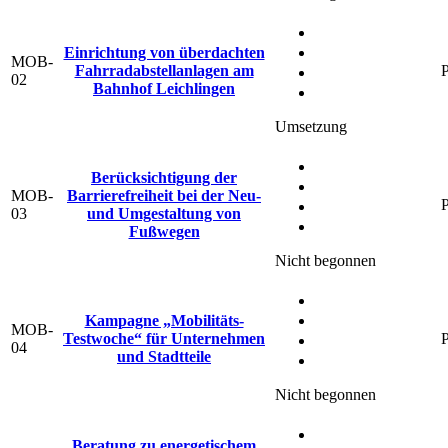
Einrichtung von überdachten
MOB-
Fahrradabstellanlagen am
P
02
Bahnhof Leichlingen
Umsetzung
Berücksichtigung der
MOB-
Barrierefreiheit bei der Neu-
P
03
und Umgestaltung von
Fußwegen
Nicht begonnen
Kampagne „Mobilitäts-
MOB-
Testwoche“ für Unternehmen
P
04
und Stadtteile
Nicht begonnen
Beratung zu energetischem