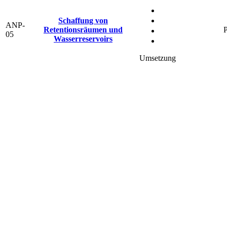
Schaffung von
ANP-
Retentionsräumen und
P
05
Wasserreservoirs
Umsetzung