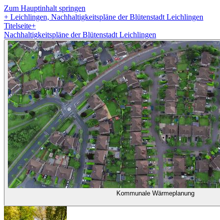
Zum Hauptinhalt springen
+
Leichlingen, Nachhaltigkeitspläne der Blütenstadt Leichlingen
Titelseite
+
Nachhaltigkeitspläne der Blütenstadt Leichlingen
Kommunale Wärmeplanung