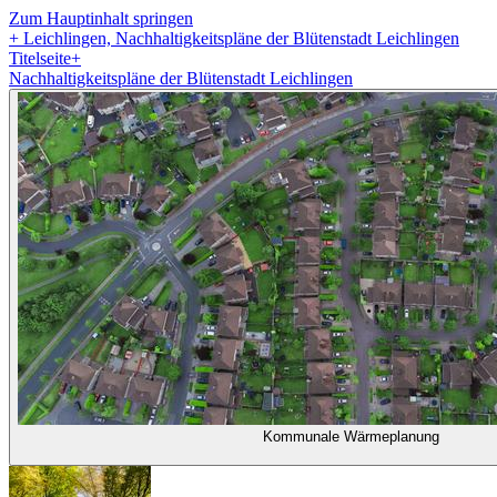
Zum Hauptinhalt springen
+
Leichlingen, Nachhaltigkeitspläne der Blütenstadt Leichlingen
Titelseite
+
Nachhaltigkeitspläne der Blütenstadt Leichlingen
Kommunale Wärmeplanung