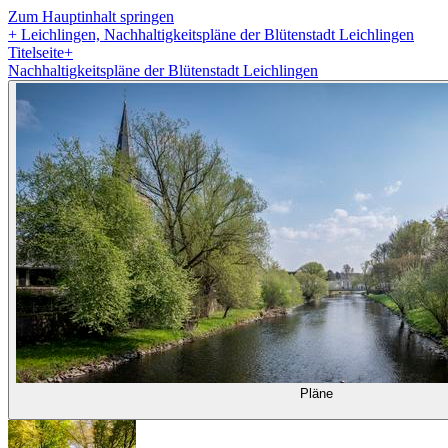
Zum Hauptinhalt springen
+
Leichlingen, Nachhaltigkeitspläne der Blütenstadt Leichlingen
Titelseite
+
Nachhaltigkeitspläne der Blütenstadt Leichlingen
Pläne