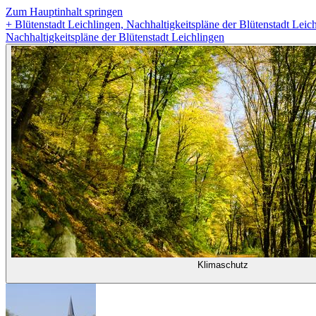
Zum Hauptinhalt springen
+
Blütenstadt Leichlingen, Nachhaltigkeitspläne der Blütenstadt Leich
Nachhaltigkeitspläne der Blütenstadt Leichlingen
Klimaschutz